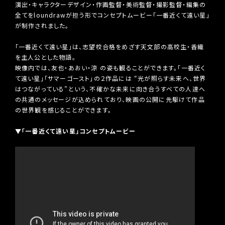
演出・キャラクターデザイン・作画監督・美術監督・撮影監督・編集の
全てをloundrawが担う形でコンセプトムービー「一番近くて遠い星」
が制作されました。
「一番近くて遠い星」は、志望校合格をめざす天文部の高校生・香織
を主人公とした物語。
映像内では、友也・あおい・涼 の姿も観ることができます。「一番近く
て遠い星」「サマーゴースト」の２作品には “光が照らす未来へ、世界
はつながっている”という、不確かな未来に向き合うすべての人達へ
の共通のメッセージが込められており、映画の公開に先駆けて作品
の世界観を感じることができます。
▼「一番近くて遠い星」コンセプトムービー