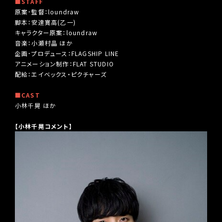
■STAFF
原案･監督：loundraw
脚本：安達寛高(乙一)
キャラクター原案：loundraw
音楽：小瀬村晶 ほか
企画･プロデュース：FLAGSHIP LINE
アニメーション制作：FLAT STUDIO
配給：エイベックス・ピクチャーズ
■CAST
小林千晃 ほか
【小林千晃コメント】